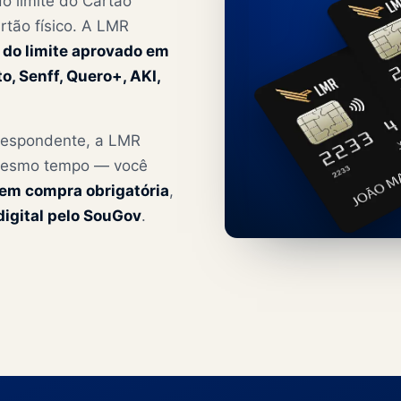
o limite do Cartão
rtão físico. A LMR
do limite aprovado em
o, Senff, Quero+, AKI,
espondente, a LMR
 mesmo tempo — você
em compra obrigatória
,
igital pelo SouGov
.