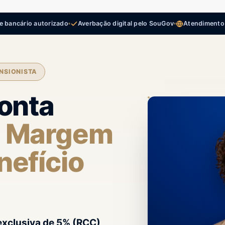
 bancário autorizado
Averbação digital pelo SouGov
Atendimento 
NSIONISTA
conta
a
Margem
nefício
xclusiva de 5% (RCC)