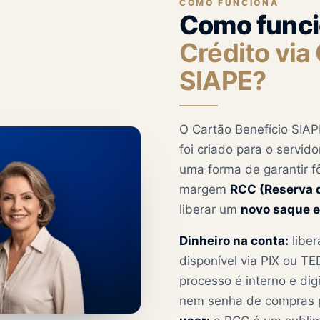
COMO FUNCIONA
Como funci
Crédito via
SIAPE?
O Cartão Benefício SIAP
foi criado para o servid
uma forma de garantir f
margem
RCC (Reserva 
liberar um
novo saque e
Dinheiro na conta:
liber
disponível via PIX ou TE
processo é interno e digi
nem senha de compras 