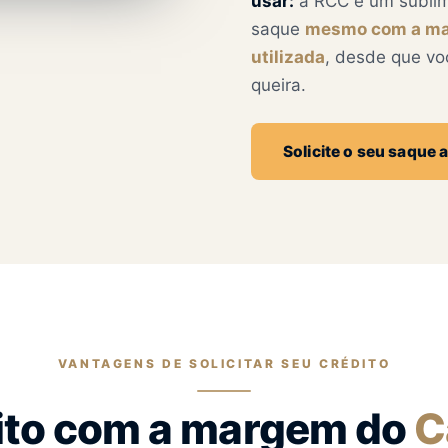
usar:
a RCC é um sublimi
saque
mesmo com a ma
utilizada
, desde que vo
queira.
Solicite o seu saque 
VANTAGENS DE SOLICITAR SEU CRÉDITO
ito com a margem do
C