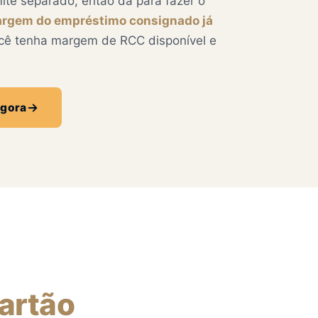
te separado, então dá para fazer o
rgem do empréstimo consignado já
cê tenha margem de RCC disponível e
agora
artão