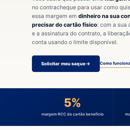
no contracheque para usar como qui
essa margem em
dinheiro na sua con
precisar do cartão físico
: com a sua
e a assinatura do contrato, a liberaçã
conta usando o limite disponível.
Como funcion
Solicitar meu saque
5%
margem RCC do cartão benefício
ma