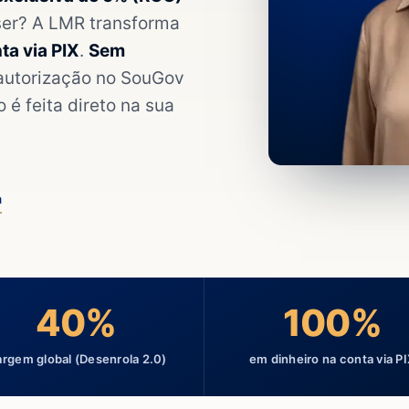
ser? A LMR transforma
ta via PIX
.
Sem
 autorização no SouGov
o é feita direto na sua
a
40%
100%
rgem global (Desenrola 2.0)
em dinheiro na conta via P