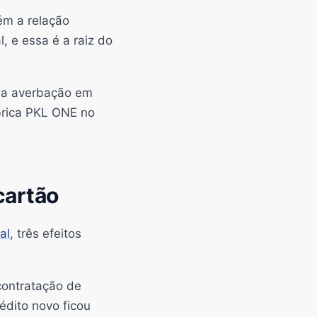
ém a relação
l, e essa é a raiz do
e a averbação em
brica PKL ONE no
cartão
al
, três efeitos
contratação de
édito novo ficou