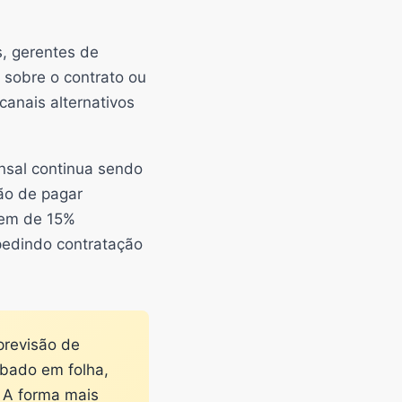
s, gerentes de
 sobre o contrato ou
anais alternativos
nsal continua sendo
ão de pagar
gem de 15%
pedindo contratação
previsão de
rbado em folha,
 A forma mais