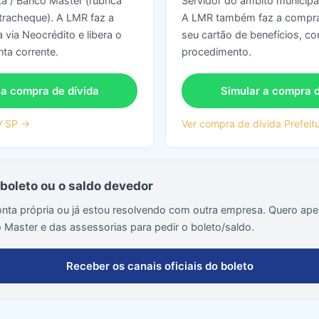
a / Banco Master (rubrica
Servidor do âmbito municipa
racheque). A LMR faz a
A LMR também faz a compra
 via Neocrédito e libera o
seu cartão de benefícios, 
ta corrente.
procedimento.
 a compra de dívida
Simular a compra d
V SP →
Ver compra de dívida Prefeit
 boleto ou o saldo devedor
onta própria ou já estou resolvendo com outra empresa. Quero ape
o Master e das assessorias para pedir o boleto/saldo.
Receber os canais oficiais do boleto